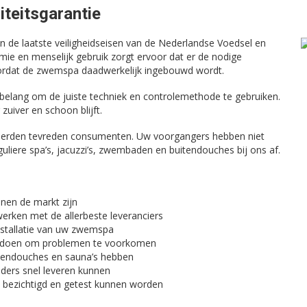
teitsgarantie
n de laatste veiligheidseisen van de Nederlandse Voedsel en
mie en menselijk gebruik zorgt ervoor dat er de nodige
ordat de zwemspa daadwerkelijk ingebouwd wordt.
 belang om de juiste techniek en controlemethode te gebruiken.
iver en schoon blijft.
onderden tevreden consumenten. Uw voorgangers hebben niet
liere spa’s, jacuzzi’s, zwembaden en buitendouches bij ons af.
nnen de markt zijn
werken met de allerbeste leveranciers
installatie van uw zwemspa
omen doen om problemen te voorkomen
uitendouches en sauna’s hebben
ders snel leveren kunnen
n bezichtigd en getest kunnen worden